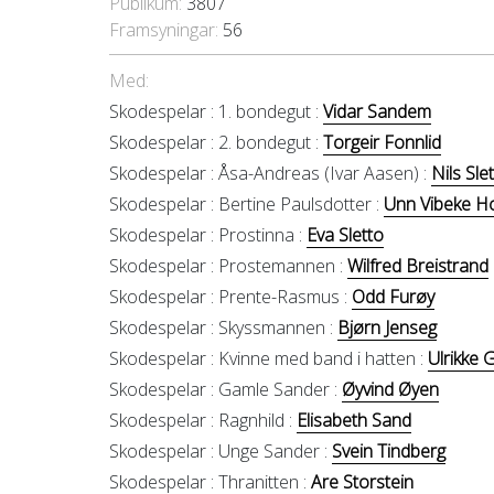
Publikum:
3807
Framsyningar:
56
Med:
Skodespelar :
1. bondegut :
Vidar Sandem
Skodespelar :
2. bondegut :
Torgeir Fonnlid
Skodespelar :
Åsa-Andreas (Ivar Aasen) :
Nils Sle
Skodespelar :
Bertine Paulsdotter :
Unn Vibeke H
Skodespelar :
Prostinna :
Eva Sletto
Skodespelar :
Prostemannen :
Wilfred Breistrand
Skodespelar :
Prente-Rasmus :
Odd Furøy
Skodespelar :
Skyssmannen :
Bjørn Jenseg
Skodespelar :
Kvinne med band i hatten :
Ulrikke 
Skodespelar :
Gamle Sander :
Øyvind Øyen
Skodespelar :
Ragnhild :
Elisabeth Sand
Skodespelar :
Unge Sander :
Svein Tindberg
Skodespelar :
Thranitten :
Are Storstein