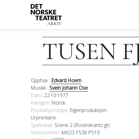
TUSEN F
Opphav :
Edvard Hoem
Musikk :
Svein Johann Ose
Dato
22.10.1977
Kategori
Norsk
Produksjonstype:
Eigenproduksjon
Urpremiere
Spelestad:
Scene 2 (Rosenkrantz gt)
Arkivnummer:
M623 F538 P519