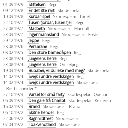
01.09.1979
:
Stiftelsen
: Regi
09.12.1978
:
Er det itte rart
: Skodespelar
10.03.1978
:
Kurdar-spel
: Skodespelar
: Tødel
22.10.1977
:
Tusen fjordar, tusen fjell
: Regi
27.08.1977
:
Macbeth
: Skodespelar
: Macduff
23.03.1977
:
Ingenmannsland
: Skodespelar
: Foster
29.12.1976
:
Jeppe
: Regi
28.08.1976
:
Persarane
: Regi
08.02.1975
:
Den store barnedåpen
: Regi
23.08.1974
:
Jungelens herre
: Regi
23.08.1974
:
Jungelens herre
: Omsetjing
19.03.1974
:
Bubabei, vil du leke med meg?
: Skodespelar
14.02.1974
:
Svejk i andre verdskrigen
: Regi
14.02.1974
:
Svejk i andre verdskrigen
: Skodespelar
: Brettschneider *
27.10.1973
:
Varsel for små farty
: Skodespelar
: Quentin
06.09.1973
:
Den gale frå Chaillot
: Skodespelar
: Kelneren
16.02.1973
:
Brand
: Skodespelar
: Brand
06.10.1972
:
Skitne hender
: Regi
22.06.1972
:
Ragnhildtreet
: Skodespelar
07.04.1972
:
I bakvendtland
: Skodespelar