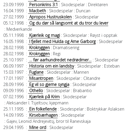
23.09.1999
:
Personkrins 3:1
: Skodespelar
: Direktøren
16.04.1999
:
Macbeth
: Skodespelar
: Duncan
27.02.1999
:
Apropos Hustruskolen
: Skodespelar
05.12.1998
:
Og du dør så langsomt at du tror du lever
: Medverkande
05.11.1998
:
Kjærleik og magi
: Skodespelar
: Røyst i opptak
16.05.1998
:
I fjellet med Hulda og Arne Garborg
: Skodespelar
28.02.1998
:
Krokryggen
: Dramatisering
28.02.1998
:
Krokryggen
: Regi
25.10.1997
:
… før aarhundredet nedrødmer…
: Skodespelar
06.09.1997
:
Historia om ein landsby
: Skodespelar
: Esteban
15.03.1997
:
Fuglane
: Skodespelar
: Mannen
17.01.1997
:
Misantropen
: Skodespelar
: Clitandre
28.09.1996
:
Eg vil so gjerne syngja
: Skodespelar
09.09.1996
:
Othello
: Skodespelar
: Brabantio
07.02.1996
:
Kjærleik på Krim
: Skodespelar
: Aleksander I. Tsjeltsov, kjøpmann
25.11.1995
:
Ein folkefiende
: Skodespelar
: Boktrykkar Aslaksen
14.09.1995
:
Kirsebærhagen
: Skodespelar
: Gajev, Leonid Andrejevitsj, bror til Ranevskaja
29.04.1995
:
Mine ord
: Skodespelar