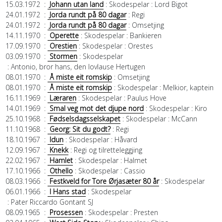
15.03.1972
:
Johann utan land
: Skodespelar
: Lord Bigot
24.01.1972
:
Jorda rundt på 80 dagar
: Regi
24.01.1972
:
Jorda rundt på 80 dagar
: Omsetjing
14.11.1970
:
Operette
: Skodespelar
: Bankieren
17.09.1970
:
Orestien
: Skodespelar
: Orestes
03.09.1970
:
Stormen
: Skodespelar
: Antonio, bror hans, den lovlause Hertugen
08.01.1970
:
Å miste eit romskip
: Omsetjing
08.01.1970
:
Å miste eit romskip
: Skodespelar
: Melkior, kaptein
16.11.1969
:
Læraren
: Skodespelar
: Paulus Hove
14.01.1969
:
Smal veg mot det djupe nord
: Skodespelar
: Kiro
25.10.1968
:
Fødselsdagsselskapet
: Skodespelar
: McCann
11.10.1968
:
Georg: Sit du godt?
: Regi
18.10.1967
:
Idun
: Skodespelar
: Håvard
12.09.1967
:
Knekk
: Regi og tilretteleggjing
22.02.1967
:
Hamlet
: Skodespelar
: Halmet
17.10.1966
:
Othello
: Skodespelar
: Cassio
08.03.1966
:
Festkveld for Tore Ørjasæter 80 år
: Skodespelar
06.01.1966
:
I Hans stad
: Skodespelar
: Pater Riccardo Gontant SJ
08.09.1965
:
Prosessen
: Skodespelar
: Presten