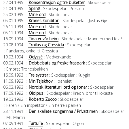
22.04.1995
:
Konsentrasjon og tre buketter
: Skodespelar
21.04.1995
:
Splint!
: Skodespelar
: Presten
25.02.1995
:
Mine ord
: Skodespelar
05.01.1995
:
Kranes konditori
: Skodespelar
: Justus Gjør
26.11.1994
:
Mine ord
: Skodespelar
05.11.1994
:
Mine ord
: Skodespelar
16.09.1994
:
Tida er vår heim
: Skodespelar
: Mannen med fez *
20.08.1994
:
Troilus og Cressida
: Skodespelar
: Pandaros, onkel til Cressida
19.03.1994
:
Odyssé
: Medverkande
09.02.1994
:
Dobbelsats og freske fraspark
: Skodespelar
: Embret Trondsbakken
16.09.1993
:
Tre systrer
: Skodespelar
: Kulygin
11.09.1993
:
Min Tsjekhov
: I panelet
06.03.1993
:
Nordisk litteratur i ord og tonar
: Skodespelar
17.09.1992
:
Oidipus
: Skodespelar
: Kreon, bror til Jokaste
19.03.1992
:
Roberto Zucco
: Skodespelar
: Faren / Ein inspektør / Ein herre i parken
23.11.1991
:
Den skallete songarinna / Privattimen
: Skodespelar
: Mr. Martin
07.09.1991
:
Tartuffe
: Skodespelar
: Orgon