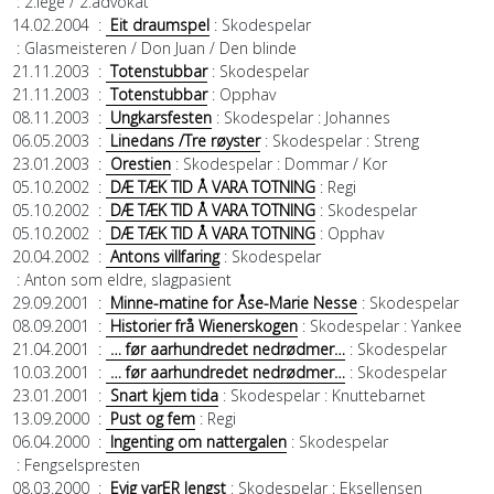
: 2.lege / 2.advokat
14.02.2004
:
Eit draumspel
: Skodespelar
: Glasmeisteren / Don Juan / Den blinde
21.11.2003
:
Totenstubbar
: Skodespelar
21.11.2003
:
Totenstubbar
: Opphav
08.11.2003
:
Ungkarsfesten
: Skodespelar
: Johannes
06.05.2003
:
Linedans /Tre røyster
: Skodespelar
: Streng
23.01.2003
:
Orestien
: Skodespelar
: Dommar / Kor
05.10.2002
:
DÆ TÆK TID Å VARA TOTNING
: Regi
05.10.2002
:
DÆ TÆK TID Å VARA TOTNING
: Skodespelar
05.10.2002
:
DÆ TÆK TID Å VARA TOTNING
: Opphav
20.04.2002
:
Antons villfaring
: Skodespelar
: Anton som eldre, slagpasient
29.09.2001
:
Minne-matine for Åse-Marie Nesse
: Skodespelar
08.09.2001
:
Historier frå Wienerskogen
: Skodespelar
: Yankee
21.04.2001
:
… før aarhundredet nedrødmer…
: Skodespelar
10.03.2001
:
… før aarhundredet nedrødmer…
: Skodespelar
23.01.2001
:
Snart kjem tida
: Skodespelar
: Knuttebarnet
13.09.2000
:
Pust og fem
: Regi
06.04.2000
:
Ingenting om nattergalen
: Skodespelar
: Fengselspresten
08.03.2000
:
Evig varER lengst
: Skodespelar
: Eksellensen