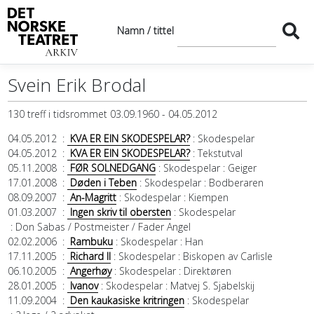
Namn / tittel
Svein Erik Brodal
130 treff i tidsrommet 03.09.1960 - 04.05.2012
04.05.2012
:
KVA ER EIN SKODESPELAR?
: Skodespelar
04.05.2012
:
KVA ER EIN SKODESPELAR?
: Tekstutval
05.11.2008
:
FØR SOLNEDGANG
: Skodespelar
: Geiger
17.01.2008
:
Døden i Teben
: Skodespelar
: Bodberaren
08.09.2007
:
An-Magritt
: Skodespelar
: Kiempen
01.03.2007
:
Ingen skriv til obersten
: Skodespelar
: Don Sabas / Postmeister / Fader Angel
02.02.2006
:
Rambuku
: Skodespelar
: Han
17.11.2005
:
Richard II
: Skodespelar
: Biskopen av Carlisle
06.10.2005
:
Angerhøy
: Skodespelar
: Direktøren
28.01.2005
:
Ivanov
: Skodespelar
: Matvej S. Sjabelskij
11.09.2004
:
Den kaukasiske kritringen
: Skodespelar