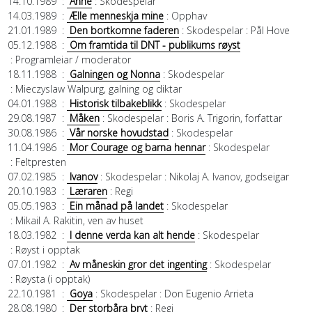
14.10.1989
:
Anne
: Skodespelar
14.03.1989
:
Ælle menneskja mine
: Opphav
21.01.1989
:
Den bortkomne faderen
: Skodespelar
: Pål Hove
05.12.1988
:
Om framtida til DNT - publikums røyst
: Programleiar / moderator
18.11.1988
:
Galningen og Nonna
: Skodespelar
: Mieczyslaw Walpurg, galning og diktar
04.01.1988
:
Historisk tilbakeblikk
: Skodespelar
29.08.1987
:
Måken
: Skodespelar
: Boris A. Trigorin, forfattar
30.08.1986
:
Vår norske hovudstad
: Skodespelar
11.04.1986
:
Mor Courage og barna hennar
: Skodespelar
: Feltpresten
07.02.1985
:
Ivanov
: Skodespelar
: Nikolaj A. Ivanov, godseigar
20.10.1983
:
Læraren
: Regi
05.05.1983
:
Ein månad på landet
: Skodespelar
: Mikail A. Rakitin, ven av huset
18.03.1982
:
I denne verda kan alt hende
: Skodespelar
: Røyst i opptak
07.01.1982
:
Av måneskin gror det ingenting
: Skodespelar
: Røysta (i opptak)
22.10.1981
:
Goya
: Skodespelar
: Don Eugenio Arrieta
28.08.1980
:
Der storbåra bryt
: Regi