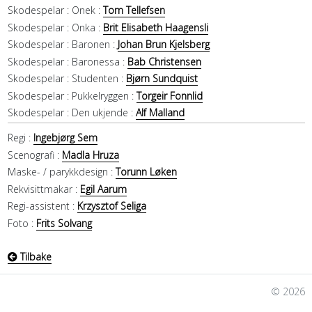
Skodespelar :
Onek :
Tom Tellefsen
Skodespelar :
Onka :
Brit Elisabeth Haagensli
Skodespelar :
Baronen :
Johan Brun Kjelsberg
Skodespelar :
Baronessa :
Bab Christensen
Skodespelar :
Studenten :
Bjørn Sundquist
Skodespelar :
Pukkelryggen :
Torgeir Fonnlid
Skodespelar :
Den ukjende :
Alf Malland
Regi :
Ingebjørg Sem
Scenografi :
Madla Hruza
Maske- / parykkdesign :
Torunn Løken
Rekvisittmakar :
Egil Aarum
Regi-assistent :
Krzysztof Seliga
Foto :
Frits Solvang
Tilbake
© 2026