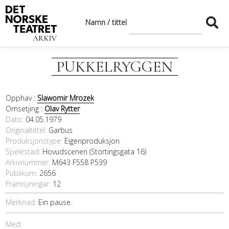
Namn / tittel
PUKKELRYGGEN
Opphav :
Slawomir Mrozek
Omsetjing :
Olav Rytter
Dato
04.05.1979
Originaltittel
Garbus
Produksjonstype:
Eigenproduksjon
Spelestad:
Hovudscenen (Stortingsgata 16)
Arkivnummer:
M643 F558 P539
Publikum:
2656
Framsyningar:
12
Merknad:
Ein pause
Med: