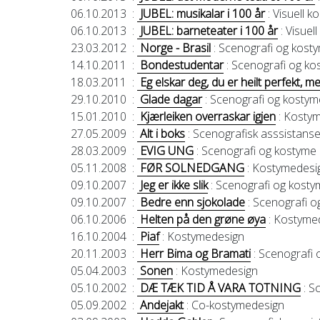
06.10.2013
:
JUBEL: musikalar i 100 år
: Visuell k
06.10.2013
:
JUBEL: barneteater i 100 år
: Visuel
23.03.2012
:
Norge - Brasil
: Scenografi og kost
14.10.2011
:
Bondestudentar
: Scenografi og ko
18.03.2011
:
Eg elskar deg, du er heilt perfekt, me
29.10.2010
:
Glade dagar
: Scenografi og kostym
15.01.2010
:
Kjærleiken overraskar igjen
: Kosty
27.05.2009
:
Alt i boks
: Scenografisk asssistans
28.03.2009
:
EVIG UNG
: Scenografi og kostyme
05.11.2008
:
FØR SOLNEDGANG
: Kostymedesi
09.10.2007
:
Jeg er ikke slik
: Scenografi og kost
09.10.2007
:
Bedre enn sjokolade
: Scenografi o
06.10.2006
:
Helten på den grøne øya
: Kostyme
16.10.2004
:
Piaf
: Kostymedesign
20.11.2003
:
Herr Bima og Bramati
: Scenografi
05.04.2003
:
Sonen
: Kostymedesign
05.10.2002
:
DÆ TÆK TID Å VARA TOTNING
: S
05.09.2002
:
Andejakt
: Co-kostymedesign