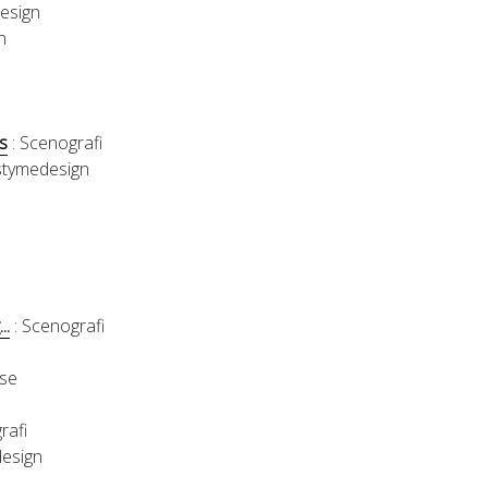
esign
n
s
: Scenografi
stymedesign
..
: Scenografi
nse
rafi
esign