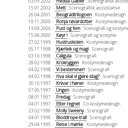
03.09.2002
:
Hedda Gabler
: Scenografisk asssi
15.01.2002
:
Mett
: Scenografisk asssistanse
26.04.2001
:
Beogradtrilogoen
: Kostymedesign
10.11.2000
:
Ronja røvardotter
: Kostymedesign
13.09.2000
:
Pust og fem
: Scenografi og kostym
15.06.2000
:
Køyr !
: Scenografi og kostyme
27.02.1999
:
Hustruskolen
: Kostymedesign
05.11.1998
:
Kjærleik og magi
: Scenografi
03.10.1998
:
Caligula
: Scenografi
28.02.1998
:
Krokryggen
: Kostymedesign
04.02.1998
:
Vi bestemmer!
: Scenografi
04.02.1998
:
Hva skal vi gjøre idag?
: Scenografi
30.10.1997
:
Knivar i høner
: Kostymedesign
07.05.1997
:
Ungen
: Kostymedesign
08.01.1997
:
Fredag
: Scenografi
04.01.1997
:
Etter regnet
: Co-kostymedesign
23.02.1996
:
Molly Sweeny
: Scenografi
04.01.1996
:
Bloddrope-trall
: Scenografi
29.04.1995
:
Reise i mørke
: Kostymedesign