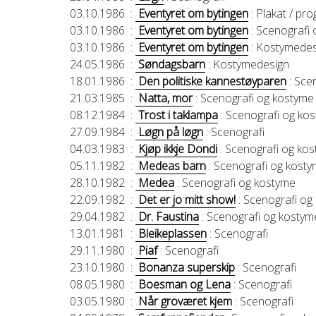
03.10.1986
:
Eventyret om bytingen
: Plakat / p
03.10.1986
:
Eventyret om bytingen
: Scenografi
03.10.1986
:
Eventyret om bytingen
: Kostymedes
24.05.1986
:
Søndagsbarn
: Kostymedesign
18.01.1986
:
Den politiske kannestøyparen
: Sce
21.03.1985
:
Natta, mor
: Scenografi og kostyme
08.12.1984
:
Trost i taklampa
: Scenografi og ko
27.09.1984
:
Løgn på løgn
: Scenografi
04.03.1983
:
Kjøp ikkje Dondi
: Scenografi og ko
05.11.1982
:
Medeas barn
: Scenografi og kost
28.10.1982
:
Medea
: Scenografi og kostyme
22.09.1982
:
Det er jo mitt show!
: Scenografi og
29.04.1982
:
Dr. Faustina
: Scenografi og kostym
13.01.1981
:
Bleikeplassen
: Scenografi
29.11.1980
:
Piaf
: Scenografi
23.10.1980
:
Bonanza superskip
: Scenografi
08.05.1980
:
Boesman og Lena
: Scenografi
03.05.1980
:
Når groværet kjem
: Scenografi