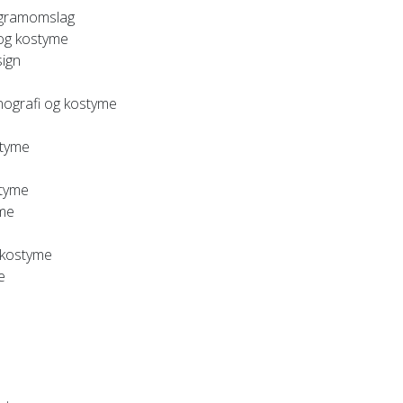
rogramomslag
 og kostyme
ign
nografi og kostyme
styme
styme
yme
 kostyme
e