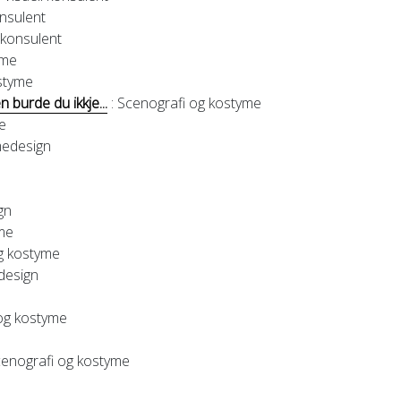
onsulent
l konsulent
yme
styme
n burde du ikkje...
: Scenografi og kostyme
e
medesign
e
gn
yme
g kostyme
design
 og kostyme
cenografi og kostyme