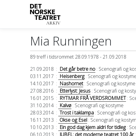
Mia Runningen
89 treff i tidsrommet 28.09.1978 - 21.09.2018
21.09.2018
:
Det går betre no
: Scenografi og k
03.11.2017
:
Heisenberg
: Scenografi og kostym
14.10.2017
:
Nashornet
: Scenografi og kostyme
27.08.2016
:
Etterlyst: Jesus
: Scenografi og kost
16.01.2015
:
RYTMAR FRÅ VERDSROMMET
: Sc
31.10.2014
:
Kalvø
: Scenografi og kostyme
28.03.2014
:
Trost i taklampa
: Scenografi og ko
16.11.2013
:
Okse og Esel
: Scenografi og kosty
10.10.2013
:
Ein god dag kjem aldri for tidleg
: Sc
06.10.2013
:
JUBEL: det moderne teatret 100 år
: