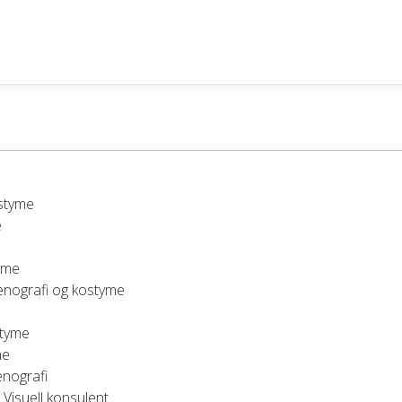
ostyme
e
yme
enografi og kostyme
styme
me
enografi
 Visuell konsulent