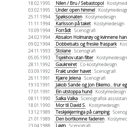
18.02.1995
:
Nilen / Bru / Sebastopol
: Kostymed
03.02.1995
:
Under open himmel
: Kostymedesig
25.11.1994
:
Spøksonaten
: Kostymedesign
11.11.1994
:
Karlsson på taket
: Kostymedesign
10.09.1994
:
Forrådt
: Scenografi
24.02.1994
:
Absalon Holmarøy og kvinnene han
09.02.1994
:
Dobbelsats og freske fraspark
: Ko
24.11.1993
:
Stolane
: Scenografi
05.05.1993
:
Tsjekhov utan filter
: Kostymedesign
28.11.1992
:
Gaukreiret
: Co-kostymedesign
03.09.1992
:
Frakt under havet
: Scenografi
26.11.1991
:
Kjære Jelena
: Scenografi
19.10.1991
:
Jakob Sande og Jon Eikemo... trur eg.
17.01.1991
:
Ein utstoppa hund
: Kostymedesign
08.11.1990
:
Salka Valka
: Scenografisk asssista
18.01.1990
:
Mor til David S.
: Kostymedesign
13.12.1989
:
Teskjekjerringa på camping
: Scenog
21.01.1989
:
Den bortkomne faderen
: Kostymed
23.04.1988
:
Løgn
: Scenografi