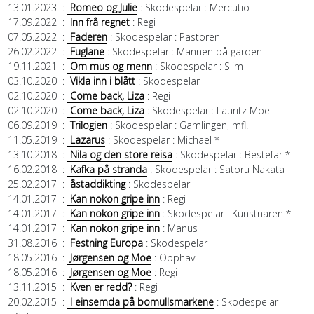
13.01.2023
:
Romeo og Julie
: Skodespelar
: Mercutio
17.09.2022
:
Inn frå regnet
: Regi
07.05.2022
:
Faderen
: Skodespelar
: Pastoren
26.02.2022
:
Fuglane
: Skodespelar
: Mannen på garden
19.11.2021
:
Om mus og menn
: Skodespelar
: Slim
03.10.2020
:
Vikla inn i blått
: Skodespelar
02.10.2020
:
Come back, Liza
: Regi
02.10.2020
:
Come back, Liza
: Skodespelar
: Lauritz Moe
06.09.2019
:
Trilogien
: Skodespelar
: Gamlingen, mfl.
11.05.2019
:
Lazarus
: Skodespelar
: Michael *
13.10.2018
:
Nila og den store reisa
: Skodespelar
: Bestefar *
16.02.2018
:
Kafka på stranda
: Skodespelar
: Satoru Nakata
25.02.2017
:
åstaddikting
: Skodespelar
14.01.2017
:
Kan nokon gripe inn
: Regi
14.01.2017
:
Kan nokon gripe inn
: Skodespelar
: Kunstnaren *
14.01.2017
:
Kan nokon gripe inn
: Manus
31.08.2016
:
Festning Europa
: Skodespelar
18.05.2016
:
Jørgensen og Moe
: Opphav
18.05.2016
:
Jørgensen og Moe
: Regi
13.11.2015
:
Kven er redd?
: Regi
20.02.2015
:
I einsemda på bomullsmarkene
: Skodespelar