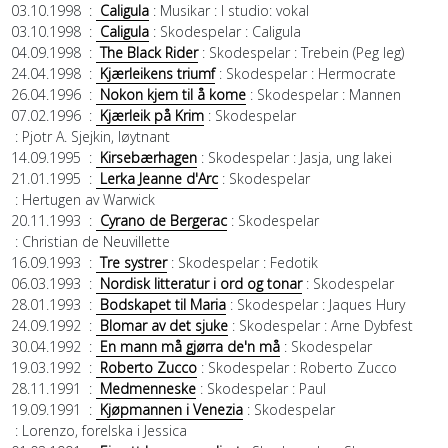
03.10.1998
:
Caligula
: Musikar
: I studio: vokal
03.10.1998
:
Caligula
: Skodespelar
: Caligula
04.09.1998
:
The Black Rider
: Skodespelar
: Trebein (Peg leg)
24.04.1998
:
Kjærleikens triumf
: Skodespelar
: Hermocrate
26.04.1996
:
Nokon kjem til å kome
: Skodespelar
: Mannen
07.02.1996
:
Kjærleik på Krim
: Skodespelar
: Pjotr A. Sjejkin, løytnant
14.09.1995
:
Kirsebærhagen
: Skodespelar
: Jasja, ung lakei
21.01.1995
:
Lerka Jeanne d'Arc
: Skodespelar
: Hertugen av Warwick
20.11.1993
:
Cyrano de Bergerac
: Skodespelar
: Christian de Neuvillette
16.09.1993
:
Tre systrer
: Skodespelar
: Fedotik
06.03.1993
:
Nordisk litteratur i ord og tonar
: Skodespelar
28.01.1993
:
Bodskapet til Maria
: Skodespelar
: Jaques Hury
24.09.1992
:
Blomar av det sjuke
: Skodespelar
: Arne Dybfest
30.04.1992
:
En mann må gjørra de'n må
: Skodespelar
19.03.1992
:
Roberto Zucco
: Skodespelar
: Roberto Zucco
28.11.1991
:
Medmenneske
: Skodespelar
: Paul
19.09.1991
:
Kjøpmannen i Venezia
: Skodespelar
: Lorenzo, forelska i Jessica