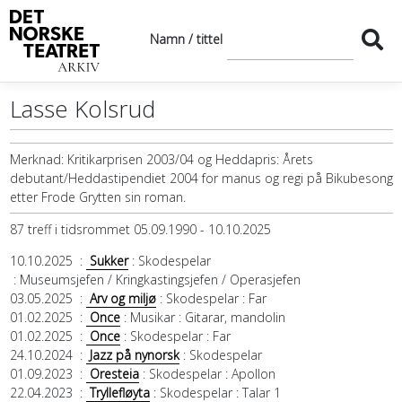
Namn / tittel
Lasse Kolsrud
Merknad:
Kritikarprisen 2003/04 og Heddapris: Årets
debutant/Heddastipendiet 2004 for manus og regi på Bikubesong
etter Frode Grytten sin roman.
87 treff i tidsrommet 05.09.1990 - 10.10.2025
10.10.2025
:
Sukker
: Skodespelar
: Museumsjefen / Kringkastingsjefen / Operasjefen
03.05.2025
:
Arv og miljø
: Skodespelar
: Far
01.02.2025
:
Once
: Musikar
: Gitarar, mandolin
01.02.2025
:
Once
: Skodespelar
: Far
24.10.2024
:
Jazz på nynorsk
: Skodespelar
01.09.2023
:
Oresteia
: Skodespelar
: Apollon
22.04.2023
:
Tryllefløyta
: Skodespelar
: Talar 1