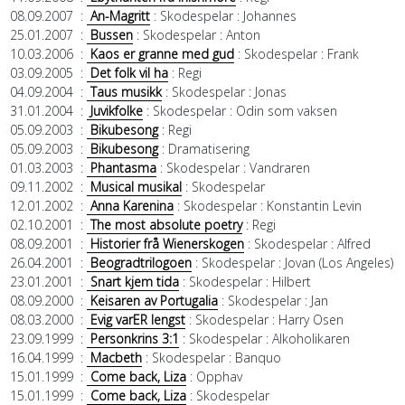
08.09.2007
:
An-Magritt
: Skodespelar
: Johannes
25.01.2007
:
Bussen
: Skodespelar
: Anton
10.03.2006
:
Kaos er granne med gud
: Skodespelar
: Frank
03.09.2005
:
Det folk vil ha
: Regi
04.09.2004
:
Taus musikk
: Skodespelar
: Jonas
31.01.2004
:
Juvikfolke
: Skodespelar
: Odin som vaksen
05.09.2003
:
Bikubesong
: Regi
05.09.2003
:
Bikubesong
: Dramatisering
01.03.2003
:
Phantasma
: Skodespelar
: Vandraren
09.11.2002
:
Musical musikal
: Skodespelar
12.01.2002
:
Anna Karenina
: Skodespelar
: Konstantin Levin
02.10.2001
:
The most absolute poetry
: Regi
08.09.2001
:
Historier frå Wienerskogen
: Skodespelar
: Alfred
26.04.2001
:
Beogradtrilogoen
: Skodespelar
: Jovan (Los Angeles)
23.01.2001
:
Snart kjem tida
: Skodespelar
: Hilbert
08.09.2000
:
Keisaren av Portugalia
: Skodespelar
: Jan
08.03.2000
:
Evig varER lengst
: Skodespelar
: Harry Osen
23.09.1999
:
Personkrins 3:1
: Skodespelar
: Alkoholikaren
16.04.1999
:
Macbeth
: Skodespelar
: Banquo
15.01.1999
:
Come back, Liza
: Opphav
15.01.1999
:
Come back, Liza
: Skodespelar