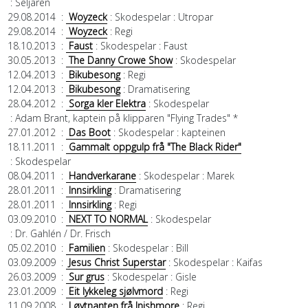
: Seljaren
29.08.2014
:
Woyzeck
: Skodespelar
: Utropar
29.08.2014
:
Woyzeck
: Regi
18.10.2013
:
Faust
: Skodespelar
: Faust
30.05.2013
:
The Danny Crowe Show
: Skodespelar
12.04.2013
:
Bikubesong
: Regi
12.04.2013
:
Bikubesong
: Dramatisering
28.04.2012
:
Sorga kler Elektra
: Skodespelar
: Adam Brant, kaptein på klipparen "Flying Trades" *
27.01.2012
:
Das Boot
: Skodespelar
: kapteinen
18.11.2011
:
Gammalt oppgulp frå "The Black Rider"
: Skodespelar
08.04.2011
:
Handverkarane
: Skodespelar
: Marek
28.01.2011
:
Innsirkling
: Dramatisering
28.01.2011
:
Innsirkling
: Regi
03.09.2010
:
NEXT TO NORMAL
: Skodespelar
: Dr. Gahlén / Dr. Frisch
05.02.2010
:
Familien
: Skodespelar
: Bill
03.09.2009
:
Jesus Christ Superstar
: Skodespelar
: Kaifas
26.03.2009
:
Sur grus
: Skodespelar
: Gisle
23.01.2009
:
Eit lykkeleg sjølvmord
: Regi
11.09.2008
:
Løytnanten frå Inishmore
: Regi